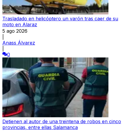
Trasladado en helicóptero un varón tras caer de su
moto en Alaraz
5 ago 2026
|
Anass Álvarez
|
0
Detienen al autor de una treintena de robos en cinco
provincias, entre ellas Salamanca