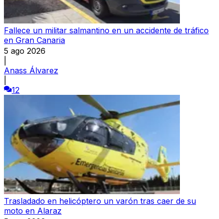
Fallece un militar salmantino en un accidente de tráfico
en Gran Canaria
5 ago 2026
|
Anass Álvarez
|
12
Trasladado en helicóptero un varón tras caer de su
moto en Alaraz