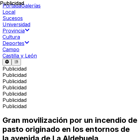
Publicidad
Publicidad
Portada
Galerías
Local
Sucesos
Universidad
Provincia
Cultura
Deportes
Campo
Castilla y León
Publicidad
Publicidad
Publicidad
Publicidad
Publicidad
Publicidad
Publicidad
Gran movilización por un incendio de
pasto originado en los entornos de
la avenida de La Aldehuela