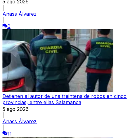
5 ago 2026
|
Anass Álvarez
|
0
Detienen al autor de una treintena de robos en cinco
provincias, entre ellas Salamanca
5 ago 2026
|
Anass Álvarez
|
11