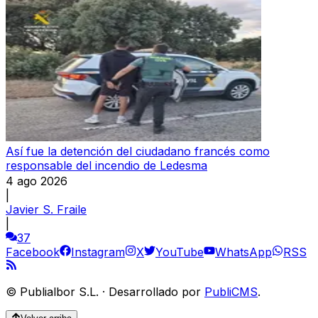
Así fue la detención del ciudadano francés como
responsable del incendio de Ledesma
4 ago 2026
|
Javier S. Fraile
|
37
Facebook
Instagram
X
YouTube
WhatsApp
RSS
©
Publialbor S.L.
·
Desarrollado por
PubliCMS
.