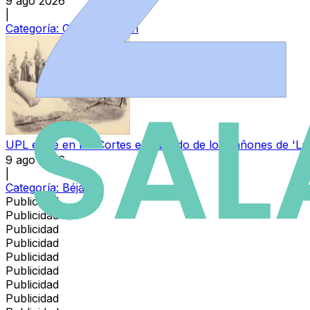
9 ago 2026
|
Categoría:
Castilla y León
UPL exige en las Cortes el traslado de los cañones de 'La 
9 ago 2026
|
Categoría:
Béjar
Publicidad
Publicidad
Publicidad
Publicidad
Publicidad
Publicidad
Publicidad
Publicidad