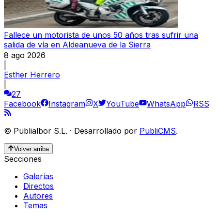
Fallece un motorista de unos 50 años tras sufrir una
salida de vía en Aldeanueva de la Sierra
8 ago 2026
|
Esther Herrero
|
27
Facebook
Instagram
X
YouTube
WhatsApp
RSS
©
Publialbor S.L.
·
Desarrollado por
PubliCMS
.
Volver arriba
Secciones
Galerías
Directos
Autores
Temas