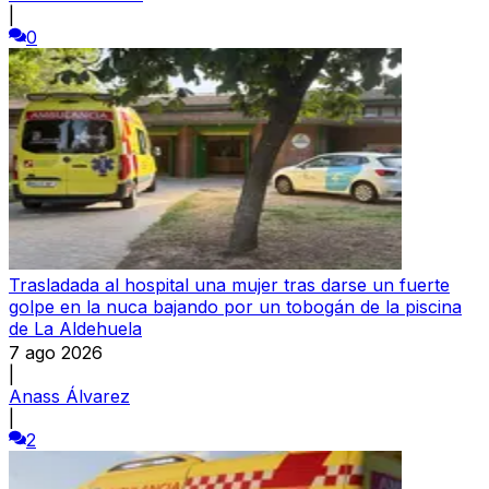
|
0
Trasladada al hospital una mujer tras darse un fuerte
golpe en la nuca bajando por un tobogán de la piscina
de La Aldehuela
7 ago 2026
|
Anass Álvarez
|
2