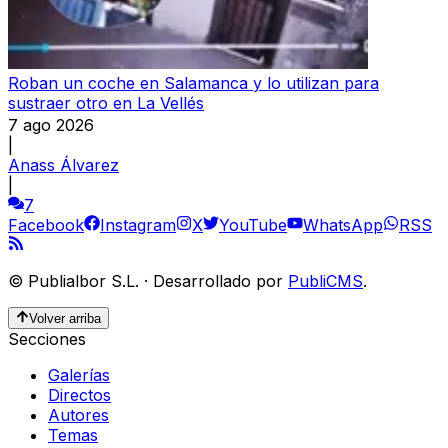
Roban un coche en Salamanca y lo utilizan para
sustraer otro en La Vellés
7 ago 2026
|
Anass Álvarez
|
7
Facebook
Instagram
X
YouTube
WhatsApp
RSS
©
Publialbor S.L.
·
Desarrollado por
PubliCMS
.
Volver arriba
Secciones
Galerías
Directos
Autores
Temas