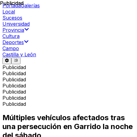
Publicidad
Publicidad
Portada
Galerías
Local
Sucesos
Universidad
Provincia
Cultura
Deportes
Campo
Castilla y León
Publicidad
Publicidad
Publicidad
Publicidad
Publicidad
Publicidad
Publicidad
Múltiples vehículos afectados tras
una persecución en Garrido la noche
del sábado