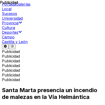
Publicidad
Publicidad
Portada
Galerías
Local
Sucesos
Universidad
Provincia
Cultura
Deportes
Campo
Castilla y León
Publicidad
Publicidad
Publicidad
Publicidad
Publicidad
Publicidad
Publicidad
Santa Marta presencia un incendio
de malezas en la Vía Helmántica