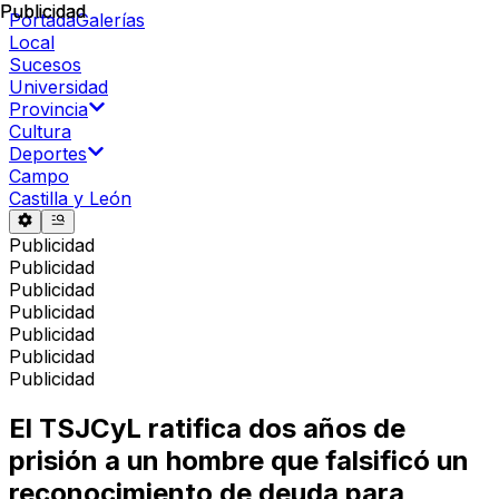
Publicidad
Publicidad
Portada
Galerías
Local
Sucesos
Universidad
Provincia
Cultura
Deportes
Campo
Castilla y León
Publicidad
Publicidad
Publicidad
Publicidad
Publicidad
Publicidad
Publicidad
El TSJCyL ratifica dos años de
prisión a un hombre que falsificó un
reconocimiento de deuda para