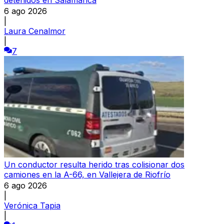
6 ago 2026
|
Laura Cenalmor
|
7
Un conductor resulta herido tras colisionar dos
camiones en la A-66, en Vallejera de Riofrío
6 ago 2026
|
Verónica Tapia
|