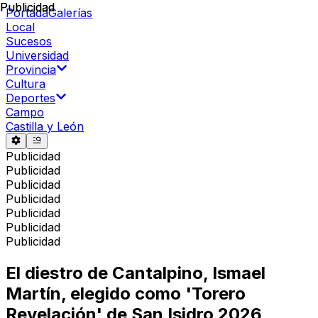
Publicidad
Publicidad
Portada
Galerías
Local
Sucesos
Universidad
Provincia
Cultura
Deportes
Campo
Castilla y León
Publicidad
Publicidad
Publicidad
Publicidad
Publicidad
Publicidad
Publicidad
El diestro de Cantalpino, Ismael
Martín, elegido como 'Torero
Revelación' de San Isidro 2026