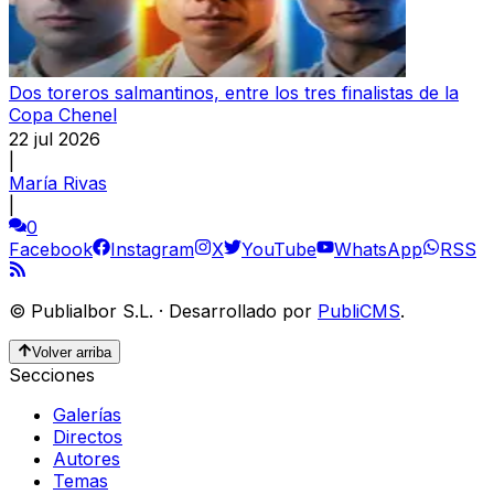
Dos toreros salmantinos, entre los tres finalistas de la
Copa Chenel
22 jul 2026
|
María Rivas
|
0
Facebook
Instagram
X
YouTube
WhatsApp
RSS
©
Publialbor S.L.
·
Desarrollado por
PubliCMS
.
Volver arriba
Secciones
Galerías
Directos
Autores
Temas