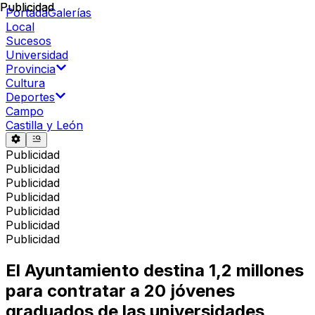
Publicidad
Publicidad
Portada
Galerías
Local
Sucesos
Universidad
Provincia
Cultura
Deportes
Campo
Castilla y León
Publicidad
Publicidad
Publicidad
Publicidad
Publicidad
Publicidad
Publicidad
El Ayuntamiento destina 1,2 millones
para contratar a 20 jóvenes
graduados de las universidades