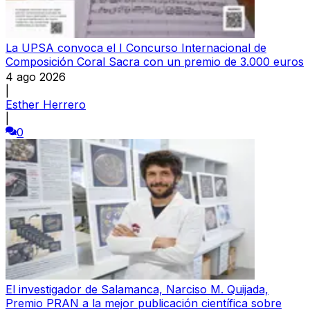
La UPSA convoca el I Concurso Internacional de
Composición Coral Sacra con un premio de 3.000 euros
4 ago 2026
|
Esther Herrero
|
0
El investigador de Salamanca, Narciso M. Quijada,
Premio PRAN a la mejor publicación científica sobre