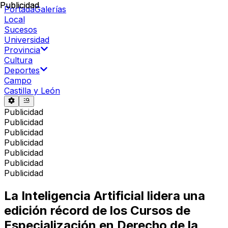
Publicidad
Publicidad
Portada
Galerías
Local
Sucesos
Universidad
Provincia
Cultura
Deportes
Campo
Castilla y León
Publicidad
Publicidad
Publicidad
Publicidad
Publicidad
Publicidad
Publicidad
La Inteligencia Artificial lidera una
edición récord de los Cursos de
Especialización en Derecho de la