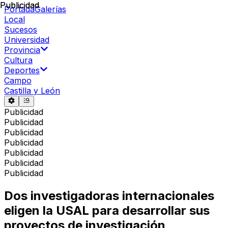
Publicidad
Publicidad
Portada
Galerías
Local
Sucesos
Universidad
Provincia
Cultura
Deportes
Campo
Castilla y León
Publicidad
Publicidad
Publicidad
Publicidad
Publicidad
Publicidad
Publicidad
Dos investigadoras internacionales
eligen la USAL para desarrollar sus
proyectos de investigación