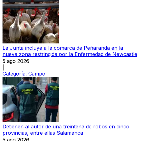
La Junta incluye a la comarca de Peñaranda en la
nueva zona restringida por la Enfermedad de Newcastle
5 ago 2026
|
Categoría:
Campo
Detienen al autor de una treintena de robos en cinco
provincias, entre ellas Salamanca
5 ago 2026