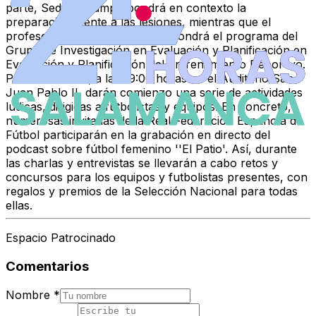
parte, Sedano Campo pondrá en contexto la
preparación frente a las lesiones, mientras que el
profesor Sánchez Sánchez expondrá el programa del
Grupo de Investigación en Evaluación y Planificación en
Evaluación y Planificación del Entrenamiento Deportivo.
Posteriormente, a las 19:00 horas en el Auditorio San
Juan Pablo II, darán comienzo una serie de actividades
lúdicas, dirigidas a futbolistas y equipos. En concreto,
numerosas invitadas de la Real Federación Española de
Fútbol participarán en la grabación en directo del
podcast sobre fútbol femenino
'
'El Patio'. Así, durante
las charlas y entrevistas se llevarán a cabo retos y
concursos para los equipos y futbolistas presentes, con
regalos y premios de la Selección Nacional para todas
ellas.
Espacio Patrocinado
Comentarios
Nombre
*