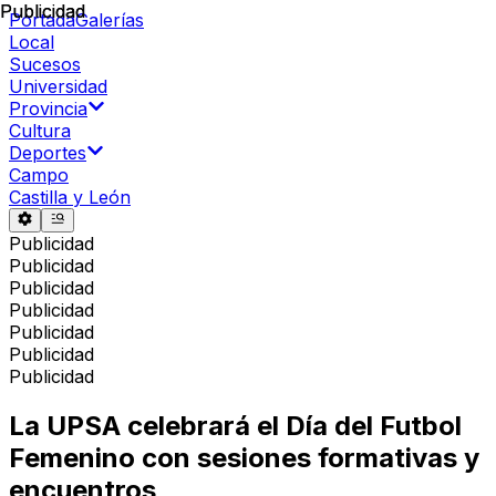
Publicidad
Publicidad
Portada
Galerías
Local
Sucesos
Universidad
Provincia
Cultura
Deportes
Campo
Castilla y León
Publicidad
Publicidad
Publicidad
Publicidad
Publicidad
Publicidad
Publicidad
La UPSA celebrará el Día del Futbol
Femenino con sesiones formativas y
encuentros