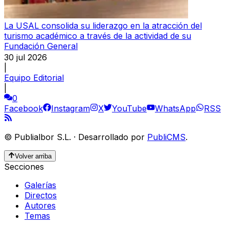
La USAL consolida su liderazgo en la atracción del
turismo académico a través de la actividad de su
Fundación General
30 jul 2026
|
Equipo Editorial
|
0
Facebook
Instagram
X
YouTube
WhatsApp
RSS
©
Publialbor S.L.
·
Desarrollado por
PubliCMS
.
Volver arriba
Secciones
Galerías
Directos
Autores
Temas