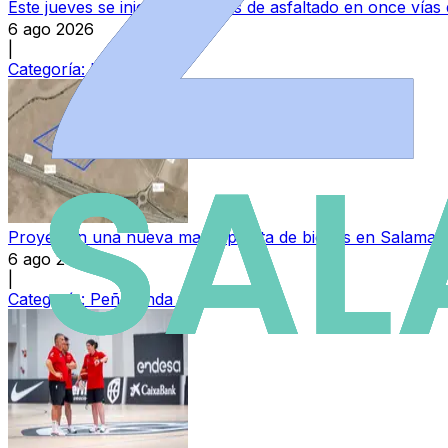
Este jueves se inician las obras de asfaltado en once vía
6 ago 2026
|
Categoría:
Local
Proyectan una nueva macroplanta de biogás en Salamanc
6 ago 2026
|
Categoría:
Peñaranda y Las Villas