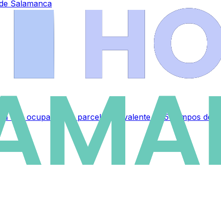
s de Salamanca
a que ocupará una parcela equivalente a 35 campos de fú