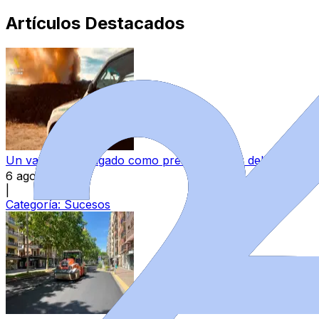
Artículos Destacados
Un varón, investigado como presunto autor del incendio 
6 ago 2026
|
Categoría:
Sucesos