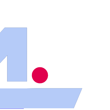
 en Salamanca
 los bomberos