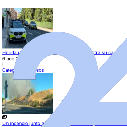
Herida una bebé al chocar un turismo contra su carrito
6 ago 2026
|
Categoría:
Sucesos
Un incendio junto a las piscinas de Villamayor moviliza a