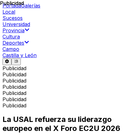
Publicidad
Publicidad
Portada
Galerías
Local
Sucesos
Universidad
Provincia
Cultura
Deportes
Campo
Castilla y León
Publicidad
Publicidad
Publicidad
Publicidad
Publicidad
Publicidad
Publicidad
La USAL refuerza su liderazgo
europeo en el X Foro EC2U 2026