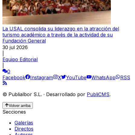
La USAL consolida su liderazgo en la atracción del
turismo académico a través de la actividad de su
Fundación General
30 jul 2026
|
Equipo Editorial
|
0
Facebook
Instagram
X
YouTube
WhatsApp
RSS
©
Publialbor S.L.
·
Desarrollado por
PubliCMS
.
Volver arriba
Secciones
Galerías
Directos
Autores