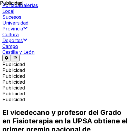
Publicidad
Publicidad
Portada
Galerías
Local
Sucesos
Universidad
Provincia
Cultura
Deportes
Campo
Castilla y León
Publicidad
Publicidad
Publicidad
Publicidad
Publicidad
Publicidad
Publicidad
El vicedecano y profesor del Grado
en Fisioterapia en la UPSA obtiene el
primer premio nacional de