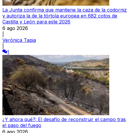
La Junta confirma que mantiene la caza de la codorniz
y autoriza la de la tórtola europea en 682 cotos de
Castilla y León para este 2026
6 ago 2026
|
Verónica Tapia
|
1
¿Y ahora qué?: El desafío de reconstruir el campo tras
el paso del fuego
6 ago 2026