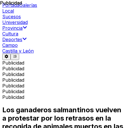
Publicidad
Publicidad
Portada
Galerías
Local
Sucesos
Universidad
Provincia
Cultura
Deportes
Campo
Castilla y León
Publicidad
Publicidad
Publicidad
Publicidad
Publicidad
Publicidad
Publicidad
Los ganaderos salmantinos vuelven
a protestar por los retrasos en la
recogida de animales muertos en las