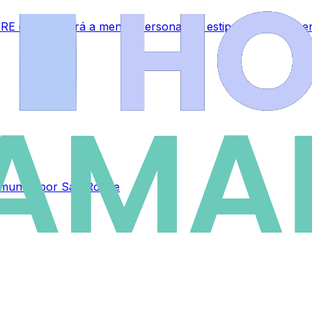
RE que afectará a menos personal del estipulado inicialme
el mundo por San Roque