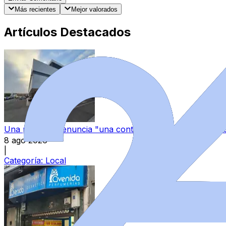
Más recientes
Mejor valorados
Artículos Destacados
Una paciente denuncia "una continua sensación de aband
8 ago 2026
|
Categoría:
Local