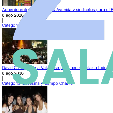
Acuerdo entre Perfumerías Avenida y sindicatos para el E
8 ago 2026
|
Categoría:
Local
David Civera llega a Valdelosa para hacer bailar a todo 
8 ago 2026
|
Categoría:
Ledesma y Campo Charro