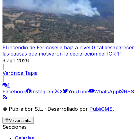
El incendio de Fermoselle baja a nivel 0 "al desaparecer
las causas que motivaron la declaración del IGR 1"
3 ago 2026
|
Verónica Tapia
|
1
Facebook
Instagram
X
YouTube
WhatsApp
RSS
©
Publialbor S.L.
·
Desarrollado por
PubliCMS
.
Volver arriba
Secciones
Galerías