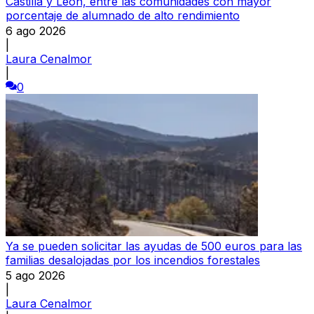
Castilla y León, entre las comunidades con mayor
porcentaje de alumnado de alto rendimiento
6 ago 2026
|
Laura Cenalmor
|
0
Ya se pueden solicitar las ayudas de 500 euros para las
familias desalojadas por los incendios forestales
5 ago 2026
|
Laura Cenalmor