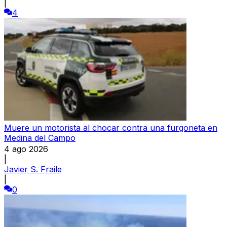
|
4
Muere un motorista al chocar contra una furgoneta en
Medina del Campo
4 ago 2026
|
Javier S. Fraile
|
0