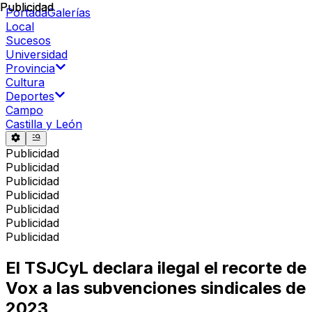
Publicidad
Publicidad
Portada
Galerías
Local
Sucesos
Universidad
Provincia
Cultura
Deportes
Campo
Castilla y León
Publicidad
Publicidad
Publicidad
Publicidad
Publicidad
Publicidad
Publicidad
El TSJCyL declara ilegal el recorte de
Vox a las subvenciones sindicales de
2023