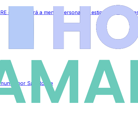
RE que afectará a menos personal del estipulado inicialme
el mundo por San Roque