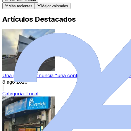
Más recientes
Mejor valorados
Artículos Destacados
Una paciente denuncia "una continua sensación de aband
8 ago 2026
|
Categoría:
Local