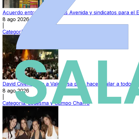
Acuerdo entre Perfumerías Avenida y sindicatos para el E
8 ago 2026
|
Categoría:
Local
David Civera llega a Valdelosa para hacer bailar a todo 
8 ago 2026
|
Categoría:
Ledesma y Campo Charro