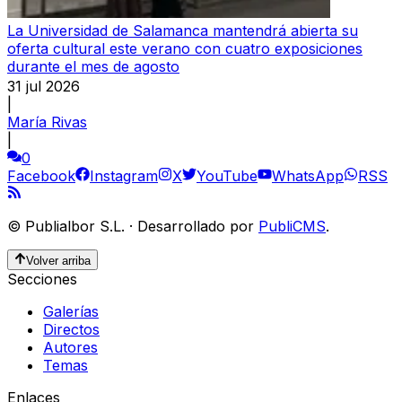
La Universidad de Salamanca mantendrá abierta su
oferta cultural este verano con cuatro exposiciones
durante el mes de agosto
31 jul 2026
|
María Rivas
|
0
Facebook
Instagram
X
YouTube
WhatsApp
RSS
©
Publialbor S.L.
·
Desarrollado por
PubliCMS
.
Volver arriba
Secciones
Galerías
Directos
Autores
Temas
Enlaces