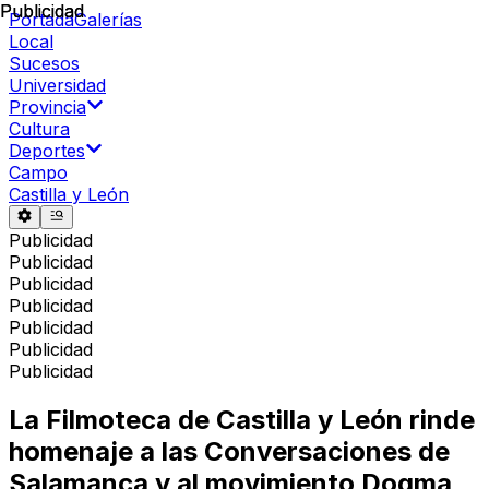
Publicidad
Publicidad
Portada
Galerías
Local
Sucesos
Universidad
Provincia
Cultura
Deportes
Campo
Castilla y León
Publicidad
Publicidad
Publicidad
Publicidad
Publicidad
Publicidad
Publicidad
La Filmoteca de Castilla y León rinde
homenaje a las Conversaciones de
Salamanca y al movimiento Dogma