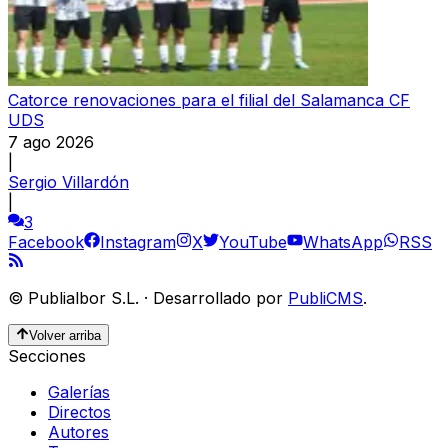
Catorce renovaciones para el filial del Salamanca CF
UDS
7 ago 2026
|
Sergio Villardón
|
3
Facebook
Instagram
X
YouTube
WhatsApp
RSS
©
Publialbor S.L.
·
Desarrollado por
PubliCMS
.
Volver arriba
Secciones
Galerías
Directos
Autores