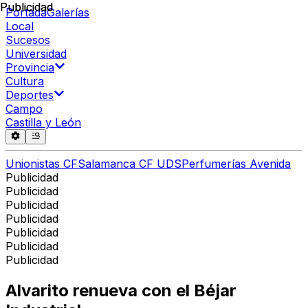
Publicidad
Publicidad
Portada
Galerías
Local
Sucesos
Universidad
Provincia
Cultura
Deportes
Campo
Castilla y León
Unionistas CF
Salamanca CF UDS
Perfumerías Avenida
Publicidad
Publicidad
Publicidad
Publicidad
Publicidad
Publicidad
Publicidad
Alvarito renueva con el Béjar