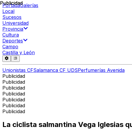
Publicidad
Publicidad
Portada
Galerías
Local
Sucesos
Universidad
Provincia
Cultura
Deportes
Campo
Castilla y León
Unionistas CF
Salamanca CF UDS
Perfumerías Avenida
Publicidad
Publicidad
Publicidad
Publicidad
Publicidad
Publicidad
Publicidad
La ciclista salmantina Vega Iglesias