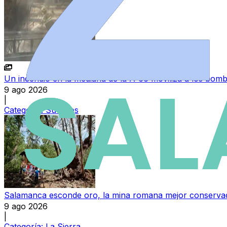
Un incendio en la mediana de la A-66 moviliza a los bombe
9 ago 2026
|
Categoría:
Sucesos
Salamanca esconde oro, la mina romana mejor conservada
9 ago 2026
|
Categoría:
La Sierra