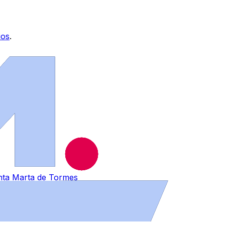
ios
.
anta Marta de Tormes