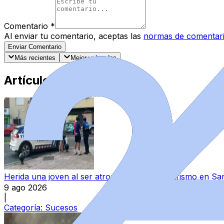
Comentario
*
Al enviar tu comentario, aceptas las
normas de comentar
Enviar Comentario
Más recientes
Mejor valorados
Artículos Destacados
Herida una joven al ser atropellada por un turismo en S
9 ago 2026
|
Categoría:
Sucesos