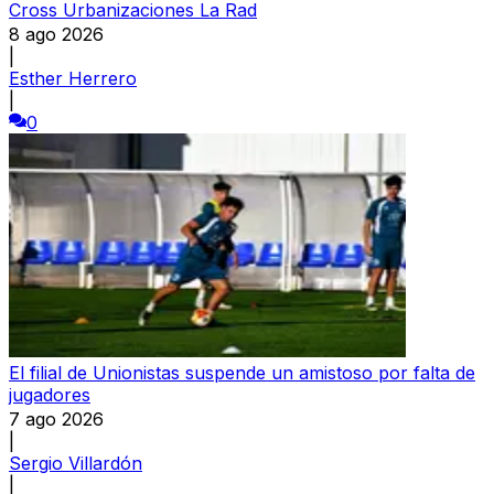
Cross Urbanizaciones La Rad
8 ago 2026
|
Esther Herrero
|
0
El filial de Unionistas suspende un amistoso por falta de
jugadores
7 ago 2026
|
Sergio Villardón
|