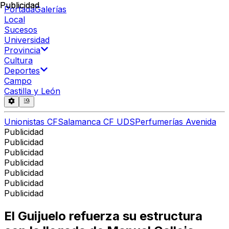
Publicidad
Publicidad
Portada
Galerías
Local
Sucesos
Universidad
Provincia
Cultura
Deportes
Campo
Castilla y León
Unionistas CF
Salamanca CF UDS
Perfumerías Avenida
Publicidad
Publicidad
Publicidad
Publicidad
Publicidad
Publicidad
Publicidad
El Guijuelo refuerza su estructura