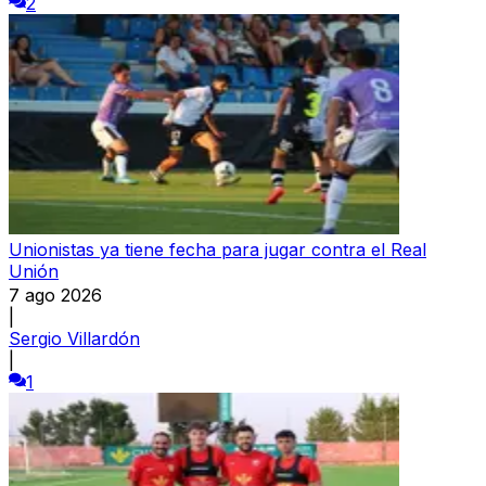
2
Unionistas ya tiene fecha para jugar contra el Real
Unión
7 ago 2026
|
Sergio Villardón
|
1