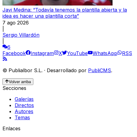
Javi Medina: “Todavía tenemos la plantilla abierta y la
idea es hacer una plantilla corta”
7 ago 2026
|
Sergio Villardón
|
6
Facebook
Instagram
X
YouTube
WhatsApp
RSS
©
Publialbor S.L.
·
Desarrollado por
PubliCMS
.
Volver arriba
Secciones
Galerías
Directos
Autores
Temas
Enlaces