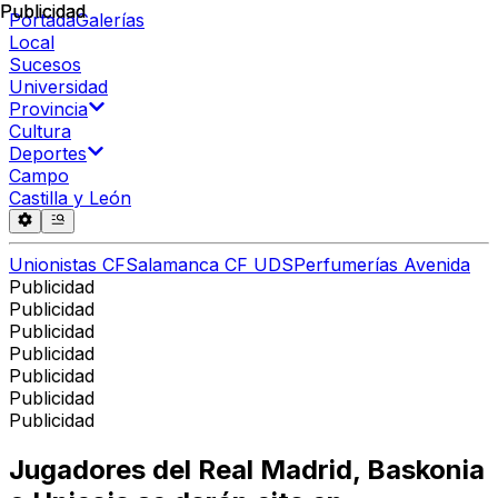
Publicidad
Publicidad
Portada
Galerías
Local
Sucesos
Universidad
Provincia
Cultura
Deportes
Campo
Castilla y León
Unionistas CF
Salamanca CF UDS
Perfumerías Avenida
Publicidad
Publicidad
Publicidad
Publicidad
Publicidad
Publicidad
Publicidad
Jugadores del Real Madrid, Baskonia