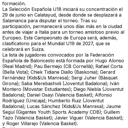
formación.
La Selección Española U18 iniciará su concentración el
29 de junio en Calatayud, desde donde se desplazará a
Salamanca para disputar el torneo. Tras su
participación, permanecerá unos días más en la ciudad
antes de viajar a Italia para un torneo amistoso previo al
Europeo. Este Campeonato de Europa será, además,
clasificatorio para el Mundial U19 de 2027, que se
celebrará en Suiza.
La lista de jugadores convocados por la Federación
Española de Baloncesto está formada por Hugo Alonso
(Real Madrid); Pau Bermejo (CB Cornellà); Rafael Corta
(Bella Vista); Chiek Tidiane Diallo (Baskonia); Gerard
Fernández (Kids&Us Manresa); Sergi Juher (Bàsquet
Girona); Saba Merebashvili (Joventut Badalona); Iván
Montero (Movistar Estudiantes); Diego Niebla (Joventut
Badalona); Daniel Osayi (Valencia Basket); Alfonso
Rodríguez (Unicaja); Humberto Ruiz (Joventut
Badalona); Lucas Sánchez (Kids&Us Manresa); Jaume
Seguí (Gigantes Youth Sports Academy CDB); Guillem
Tazo (Valencia Basket); Javier Viguer (Valencia Basket);
y Roger Villarejo (Valencia Basket).