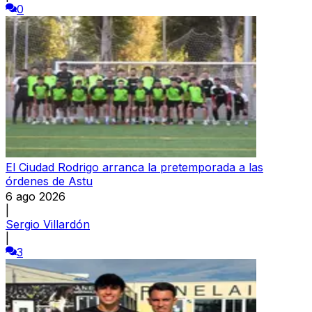
0
El Ciudad Rodrigo arranca la pretemporada a las
órdenes de Astu
6 ago 2026
|
Sergio Villardón
|
3