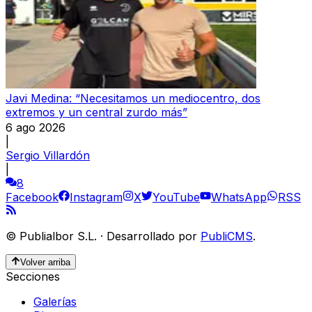
Javi Medina: “Necesitamos un mediocentro, dos
extremos y un central zurdo más”
6 ago 2026
|
Sergio Villardón
|
8
Facebook
Instagram
X
YouTube
WhatsApp
RSS
©
Publialbor S.L.
·
Desarrollado por
PubliCMS
.
Volver arriba
Secciones
Galerías