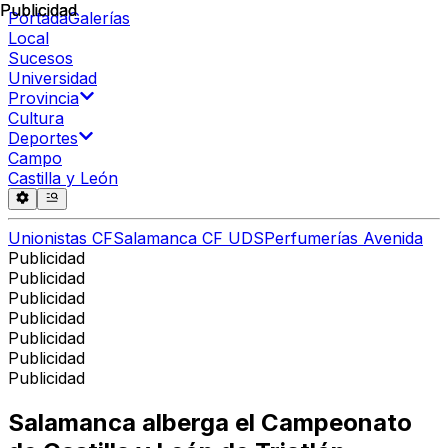
Publicidad
Publicidad
Portada
Galerías
Local
Sucesos
Universidad
Provincia
Cultura
Deportes
Campo
Castilla y León
Unionistas CF
Salamanca CF UDS
Perfumerías Avenida
Publicidad
Publicidad
Publicidad
Publicidad
Publicidad
Publicidad
Publicidad
Salamanca alberga el Campeonato