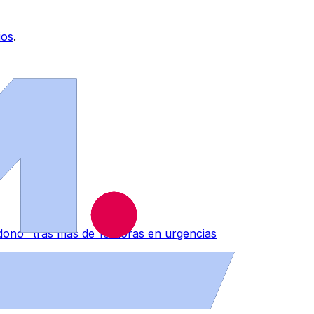
ios
.
ono" tras más de 18 horas en urgencias