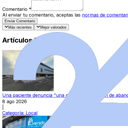
Comentario
*
Al enviar tu comentario, aceptas las
normas de comentar
Enviar Comentario
Más recientes
Mejor valorados
Artículos Destacados
Una paciente denuncia "una continua sensación de aband
8 ago 2026
|
Categoría:
Local