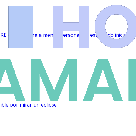
RE que afectará a menos personal del estipulado inicialme
sible por mirar un eclipse