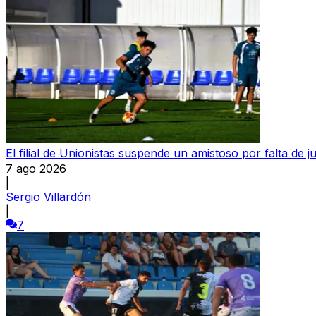
El filial de Unionistas suspende un amistoso por falta de 
7 ago 2026
|
Sergio Villardón
|
7