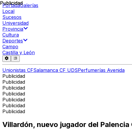
Publicidad
Publicidad
Portada
Galerías
Local
Sucesos
Universidad
Provincia
Cultura
Deportes
Campo
Castilla y León
Unionistas CF
Salamanca CF UDS
Perfumerías Avenida
Publicidad
Publicidad
Publicidad
Publicidad
Publicidad
Publicidad
Publicidad
Villardón, nuevo jugador del Palencia 