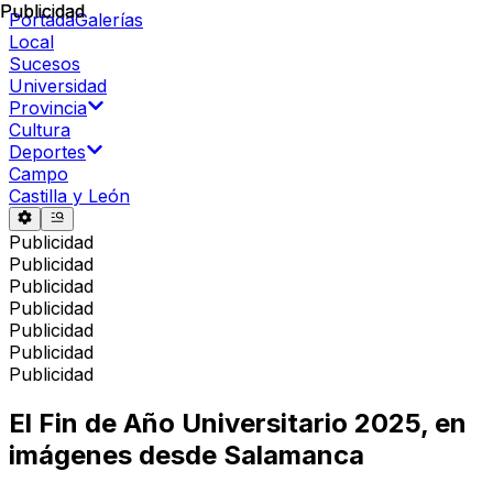
Publicidad
Publicidad
Portada
Galerías
Local
Sucesos
Universidad
Provincia
Cultura
Deportes
Campo
Castilla y León
Publicidad
Publicidad
Publicidad
Publicidad
Publicidad
Publicidad
Publicidad
El Fin de Año Universitario 2025, en
imágenes desde Salamanca