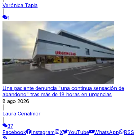
Verónica Tapia
|
1
Una paciente denuncia "una continua sensación de
abandono" tras más de 18 horas en urgencias
8 ago 2026
|
Laura Cenalmor
|
37
Facebook
Instagram
X
YouTube
WhatsApp
RSS