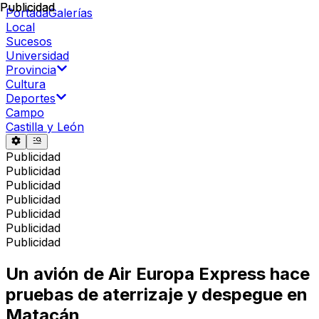
Publicidad
Publicidad
Portada
Galerías
Local
Sucesos
Universidad
Provincia
Cultura
Deportes
Campo
Castilla y León
Publicidad
Publicidad
Publicidad
Publicidad
Publicidad
Publicidad
Publicidad
Un avión de Air Europa Express hace
pruebas de aterrizaje y despegue en
Matacán