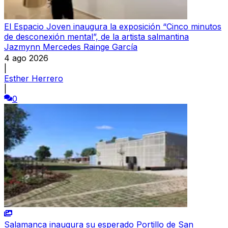
El Espacio Joven inaugura la exposición “Cinco minutos
de desconexión mental”, de la artista salmantina
Jazmynn Mercedes Rainge García
4 ago 2026
|
Esther Herrero
|
0
Salamanca inaugura su esperado Portillo de San