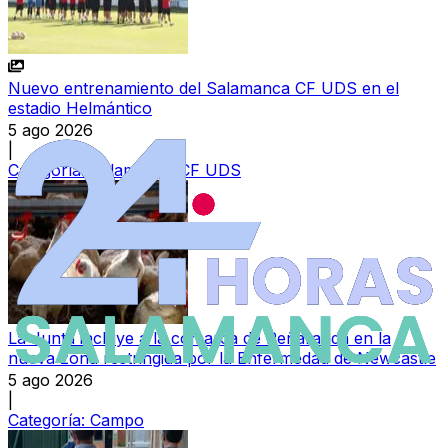
Nuevo entrenamiento del Salamanca CF UDS en el
estadio Helmántico
5 ago 2026
|
Categoría:
Salamanca CF UDS
La Junta incluye a la comarca de Peñaranda en la
nueva zona restringida por la Enfermedad de Newcastle
5 ago 2026
|
Categoría:
Campo