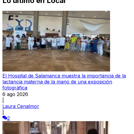
Lo último en
Local
El Hospital de Salamanca muestra la importancia de la
lactancia materna de la mano de una exposición
fotográfica
6 ago 2026
|
Laura Cenalmor
|
2