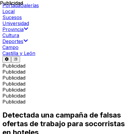
Publicidad
Publicidad
Portada
Galerías
Local
Sucesos
Universidad
Provincia
Cultura
Deportes
Campo
Castilla y León
Publicidad
Publicidad
Publicidad
Publicidad
Publicidad
Publicidad
Publicidad
Detectada una campaña de falsas
ofertas de trabajo para socorristas
en hoteles