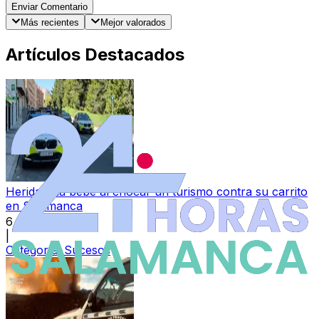
Enviar Comentario
Más recientes
Mejor valorados
Artículos Destacados
Herida una bebé al chocar un turismo contra su carrito
en Salamanca
6 ago 2026
|
Categoría:
Sucesos