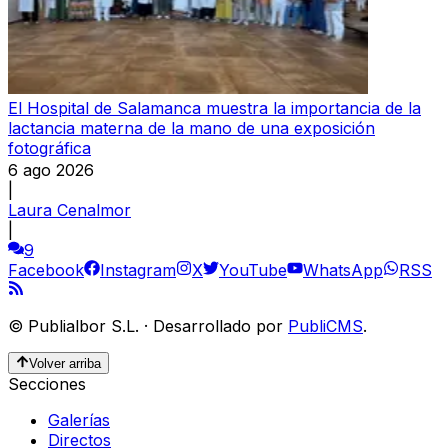
El Hospital de Salamanca muestra la importancia de la
lactancia materna de la mano de una exposición
fotográfica
6 ago 2026
|
Laura Cenalmor
|
9
Facebook
Instagram
X
YouTube
WhatsApp
RSS
©
Publialbor S.L.
·
Desarrollado por
PubliCMS
.
Volver arriba
Secciones
Galerías
Directos