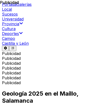
Publicidad
Publicidad
Portada
Galerías
Local
Sucesos
Universidad
Provincia
Cultura
Deportes
Campo
Castilla y León
Publicidad
Publicidad
Publicidad
Publicidad
Publicidad
Publicidad
Publicidad
Geología 2025 en el Maíllo,
Salamanca