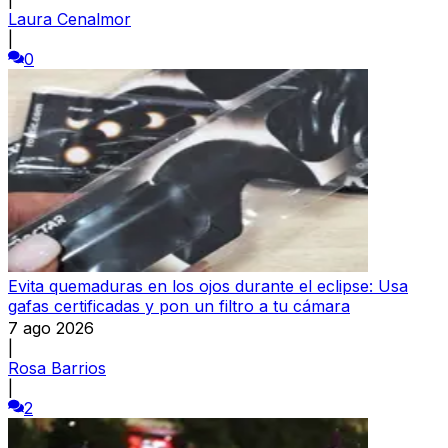
Laura Cenalmor
|
0
Evita quemaduras en los ojos durante el eclipse: Usa
gafas certificadas y pon un filtro a tu cámara
7 ago 2026
|
Rosa Barrios
|
2