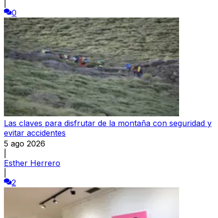
|
0
Las claves para disfrutar de la montaña con seguridad y
evitar accidentes
5 ago 2026
|
Esther Herrero
|
2