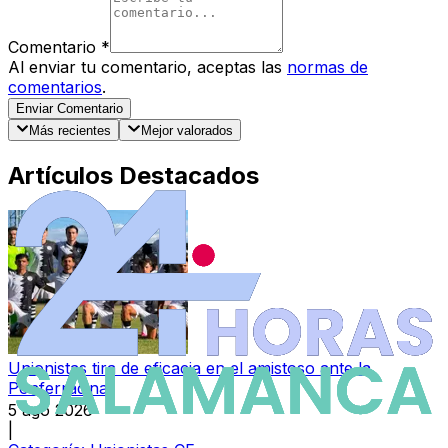
Comentario
*
Al enviar tu comentario, aceptas las
normas de
comentarios
.
Enviar Comentario
Más recientes
Mejor valorados
Artículos Destacados
Unionistas tira de eficacia en el amistoso ante la
Ponferradina
5 ago 2026
|