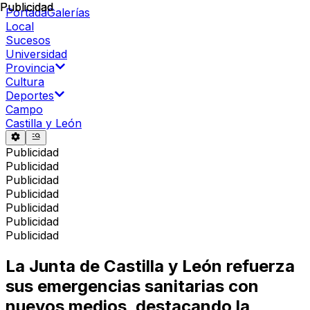
Publicidad
Publicidad
Portada
Galerías
Local
Sucesos
Universidad
Provincia
Cultura
Deportes
Campo
Castilla y León
Publicidad
Publicidad
Publicidad
Publicidad
Publicidad
Publicidad
Publicidad
La Junta de Castilla y León refuerza
sus emergencias sanitarias con
nuevos medios, destacando la