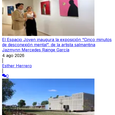
El Espacio Joven inaugura la exposición “Cinco minutos
de desconexión mental”, de la artista salmantina
Jazmynn Mercedes Rainge García
4 ago 2026
|
Esther Herrero
|
0