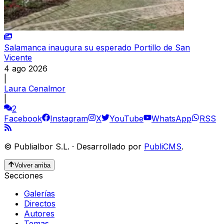
Salamanca inaugura su esperado Portillo de San
Vicente
4 ago 2026
|
Laura Cenalmor
|
2
Facebook
Instagram
X
YouTube
WhatsApp
RSS
©
Publialbor S.L.
·
Desarrollado por
PubliCMS
.
Volver arriba
Secciones
Galerías
Directos
Autores
Temas