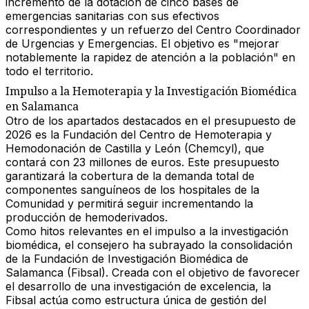
incremento de la dotación de
cinco bases de
emergencias sanitarias
con sus efectivos
correspondientes y un
refuerzo del Centro Coordinador
de Urgencias y Emergencias
. El objetivo es
"mejorar
notablemente la rapidez de atención a la población"
en
todo el territorio.
Impulso a la Hemoterapia y la Investigación Biomédica
en Salamanca
Otro de los apartados destacados en el presupuesto de
2026 es la
Fundación del Centro de Hemoterapia y
Hemodonación de Castilla y León (Chemcyl)
, que
contará con
23 millones de euros
. Este presupuesto
garantizará la
cobertura de la demanda total de
componentes sanguíneos
de los hospitales de la
Comunidad y permitirá seguir incrementando la
producción de hemoderivados.
Como
hitos relevantes
en el impulso a la investigación
biomédica, el consejero ha subrayado la
consolidación
de la Fundación de Investigación Biomédica de
Salamanca (Fibsal)
. Creada con el objetivo de
favorecer
el desarrollo de una investigación de excelencia
, la
Fibsal actúa como
estructura única de gestión del