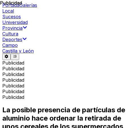
Publicidad
Publicidad
Portada
Galerías
Local
Sucesos
Universidad
Provincia
Cultura
Deportes
Campo
Castilla y León
Publicidad
Publicidad
Publicidad
Publicidad
Publicidad
Publicidad
Publicidad
La posible presencia de partículas de
aluminio hace ordenar la retirada de
unos cereales de los supermercados