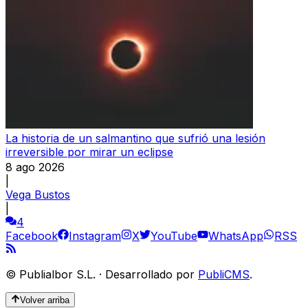
La historia de un salmantino que sufrió una lesión
irreversible por mirar un eclipse
8 ago 2026
|
Vega Bustos
|
4
Facebook
Instagram
X
YouTube
WhatsApp
RSS
©
Publialbor S.L.
·
Desarrollado por
PubliCMS
.
Volver arriba