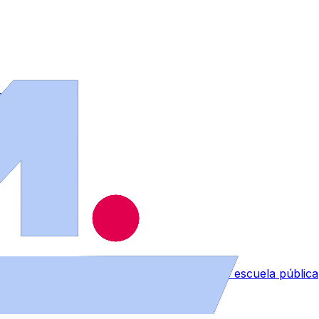
 los bomberos
 despedida reivindicando el sentimiento de escuela pública