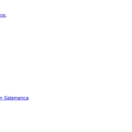
ios
.
 en Salamanca