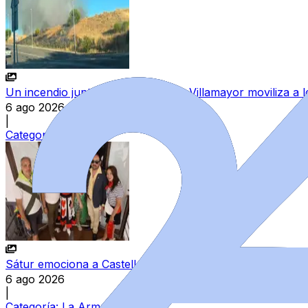
Un incendio junto a las piscinas de Villamayor moviliza a
6 ago 2026
|
Categoría:
Sucesos
Sátur emociona a Castellanos de Moriscos en el año de su
6 ago 2026
|
Categoría:
La Armuña