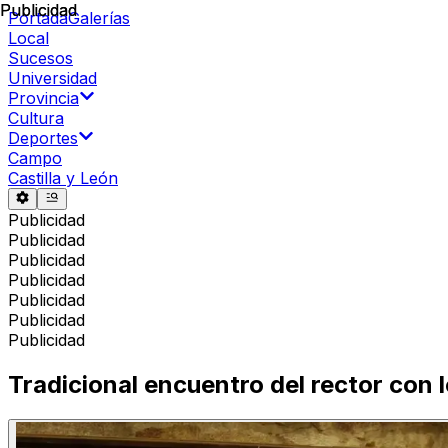
Publicidad
Publicidad
Portada
Galerías
Local
Sucesos
Universidad
Provincia
Cultura
Deportes
Campo
Castilla y León
Publicidad
Publicidad
Publicidad
Publicidad
Publicidad
Publicidad
Publicidad
Tradicional encuentro del rector con 