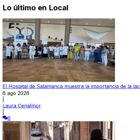
Lo último en
Local
El Hospital de Salamanca muestra la importancia de la la
6 ago 2026
|
Laura Cenalmor
|
6