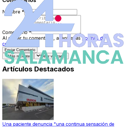
Comentarios
Nombre
*
Comentario
*
Al enviar tu comentario, aceptas las
normas de
comentarios
.
Enviar Comentario
Más recientes
Mejor valorados
Artículos Destacados
Una paciente denuncia "una continua sensación de