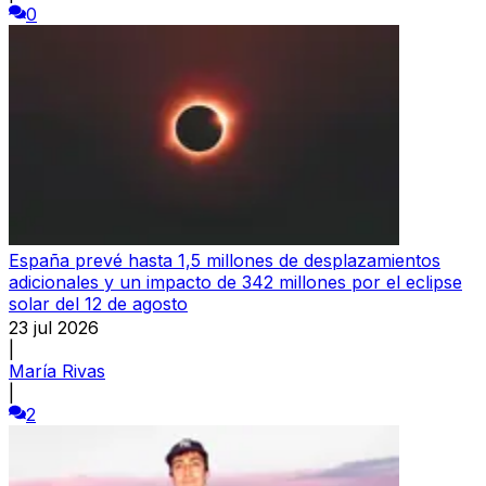
0
España prevé hasta 1,5 millones de desplazamientos
adicionales y un impacto de 342 millones por el eclipse
solar del 12 de agosto
23 jul 2026
|
María Rivas
|
2