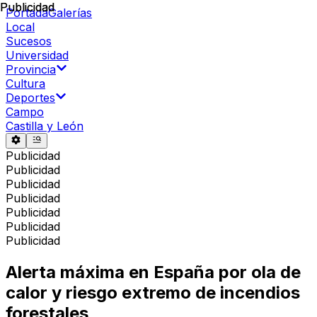
Publicidad
Publicidad
Portada
Galerías
Local
Sucesos
Universidad
Provincia
Cultura
Deportes
Campo
Castilla y León
Publicidad
Publicidad
Publicidad
Publicidad
Publicidad
Publicidad
Publicidad
Alerta máxima en España por ola de
calor y riesgo extremo de incendios
forestales