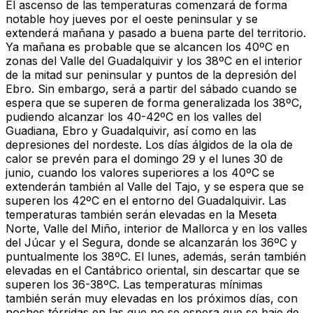
El ascenso de las temperaturas comenzará de forma
notable hoy jueves por el oeste peninsular y se
extenderá mañana y pasado a buena parte del territorio.
Ya mañana es probable que se alcancen los 40ºC en
zonas del Valle del Guadalquivir y los 38ºC en el interior
de la mitad sur peninsular y puntos de la depresión del
Ebro. Sin embargo, será a partir del sábado cuando se
espera que se superen de forma generalizada los 38ºC,
pudiendo alcanzar los 40-42ºC en los valles del
Guadiana, Ebro y Guadalquivir, así como en las
depresiones del nordeste. Los días álgidos de la ola de
calor se prevén para el domingo 29 y el lunes 30 de
junio, cuando los valores superiores a los 40ºC se
extenderán también al Valle del Tajo, y se espera que se
superen los 42ºC en el entorno del Guadalquivir. Las
temperaturas también serán elevadas en la Meseta
Norte, Valle del Miño, interior de Mallorca y en los valles
del Júcar y el Segura, donde se alcanzarán los 36ºC y
puntualmente los 38ºC. El lunes, además, serán también
elevadas en el Cantábrico oriental, sin descartar que se
superen los 36-38ºC. Las temperaturas mínimas
también serán muy elevadas en los próximos días, con
noches tórridas en las que no se espera que se baje de