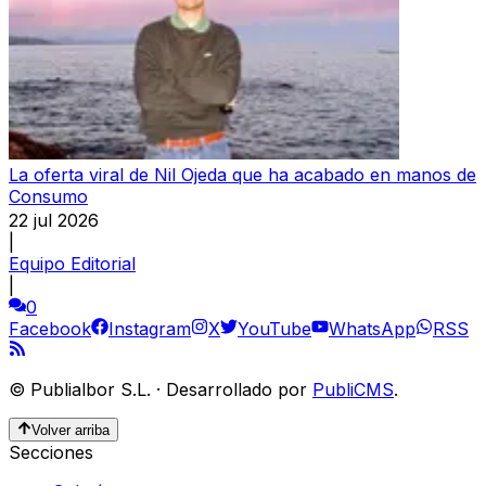
La oferta viral de Nil Ojeda que ha acabado en manos de
Consumo
22 jul 2026
|
Equipo Editorial
|
0
Facebook
Instagram
X
YouTube
WhatsApp
RSS
©
Publialbor S.L.
·
Desarrollado por
PubliCMS
.
Volver arriba
Secciones