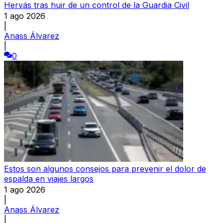
Hervás tras huir de un control de la Guardia Civil
1 ago 2026
|
Anass Álvarez
|
0
Estos son algunos consejos para prevenir el dolor de
espalda en viajes largos
1 ago 2026
|
Anass Álvarez
|