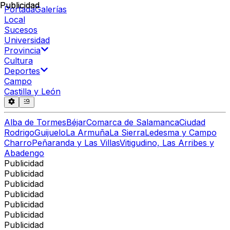
Publicidad
Publicidad
Portada
Galerías
Local
Sucesos
Universidad
Provincia
Cultura
Deportes
Campo
Castilla y León
Alba de Tormes
Béjar
Comarca de Salamanca
Ciudad
Rodrigo
Guijuelo
La Armuña
La Sierra
Ledesma y Campo
Charro
Peñaranda y Las Villas
Vitigudino, Las Arribes y
Abadengo
Publicidad
Publicidad
Publicidad
Publicidad
Publicidad
Publicidad
Publicidad