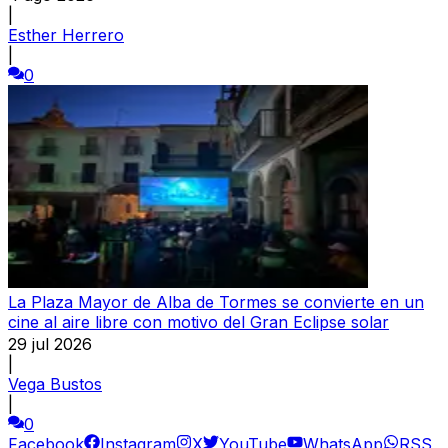
|
Esther Herrero
|
0
La Plaza Mayor de Alba de Tormes se convierte en un
cine al aire libre con motivo del Gran Eclipse solar
29 jul 2026
|
Vega Bustos
|
0
Facebook
Instagram
X
YouTube
WhatsApp
RSS