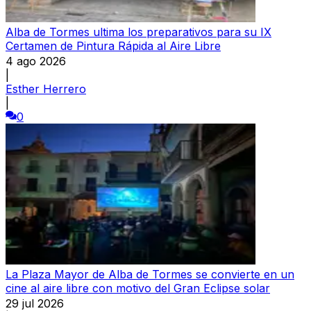
Alba de Tormes ultima los preparativos para su IX
Certamen de Pintura Rápida al Aire Libre
4 ago 2026
|
Esther Herrero
|
0
La Plaza Mayor de Alba de Tormes se convierte en un
cine al aire libre con motivo del Gran Eclipse solar
29 jul 2026