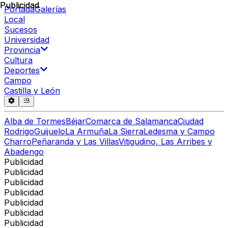
Publicidad
Publicidad
Portada
Galerías
Local
Sucesos
Universidad
Provincia
Cultura
Deportes
Campo
Castilla y León
Alba de Tormes
Béjar
Comarca de Salamanca
Ciudad
Rodrigo
Guijuelo
La Armuña
La Sierra
Ledesma y Campo
Charro
Peñaranda y Las Villas
Vitigudino, Las Arribes y
Abadengo
Publicidad
Publicidad
Publicidad
Publicidad
Publicidad
Publicidad
Publicidad