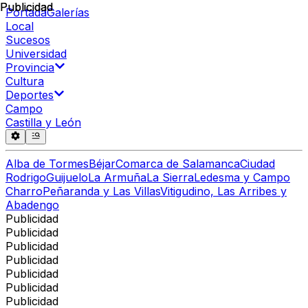
Publicidad
Publicidad
Portada
Galerías
Local
Sucesos
Universidad
Provincia
Cultura
Deportes
Campo
Castilla y León
Alba de Tormes
Béjar
Comarca de Salamanca
Ciudad
Rodrigo
Guijuelo
La Armuña
La Sierra
Ledesma y Campo
Charro
Peñaranda y Las Villas
Vitigudino, Las Arribes y
Abadengo
Publicidad
Publicidad
Publicidad
Publicidad
Publicidad
Publicidad
Publicidad