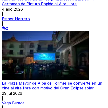
Certamen de Pintura Rápida al Aire Libre
4 ago 2026
|
Esther Herrero
|
0
La Plaza Mayor de Alba de Tormes se convierte en un
cine al aire libre con motivo del Gran Eclipse solar
29 jul 2026
|
Vega Bustos
|