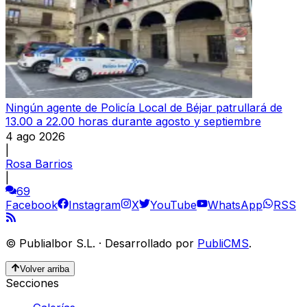
Ningún agente de Policía Local de Béjar patrullará de
13.00 a 22.00 horas durante agosto y septiembre
4 ago 2026
|
Rosa Barrios
|
69
Facebook
Instagram
X
YouTube
WhatsApp
RSS
©
Publialbor S.L.
·
Desarrollado por
PubliCMS
.
Volver arriba
Secciones