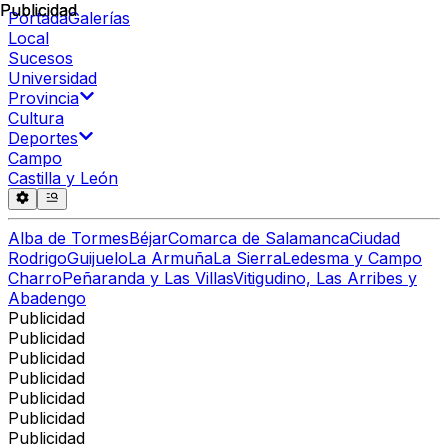
Publicidad
Publicidad
Portada
Galerías
Local
Sucesos
Universidad
Provincia
Cultura
Deportes
Campo
Castilla y León
Alba de Tormes
Béjar
Comarca de Salamanca
Ciudad
Rodrigo
Guijuelo
La Armuña
La Sierra
Ledesma y Campo
Charro
Peñaranda y Las Villas
Vitigudino, Las Arribes y
Abadengo
Publicidad
Publicidad
Publicidad
Publicidad
Publicidad
Publicidad
Publicidad