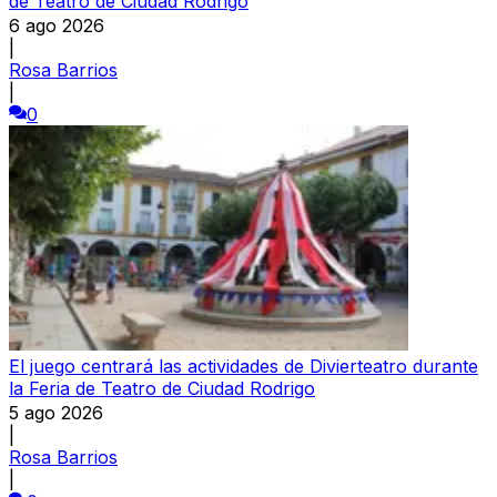
de Teatro de Ciudad Rodrigo
6 ago 2026
|
Rosa Barrios
|
0
El juego centrará las actividades de Divierteatro durante
la Feria de Teatro de Ciudad Rodrigo
5 ago 2026
|
Rosa Barrios
|