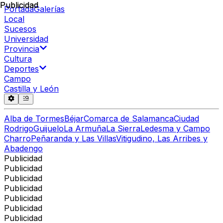
Publicidad
Publicidad
Portada
Galerías
Local
Sucesos
Universidad
Provincia
Cultura
Deportes
Campo
Castilla y León
Alba de Tormes
Béjar
Comarca de Salamanca
Ciudad
Rodrigo
Guijuelo
La Armuña
La Sierra
Ledesma y Campo
Charro
Peñaranda y Las Villas
Vitigudino, Las Arribes y
Abadengo
Publicidad
Publicidad
Publicidad
Publicidad
Publicidad
Publicidad
Publicidad