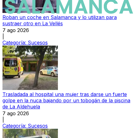
Roban un coche en Salamanca y lo utilizan para
sustraer otro en La Vellés
7 ago 2026
|
Categoría:
Sucesos
Trasladada al hospital una mujer tras darse un fuerte
golpe en la nuca bajando por un tobogán de la piscina
de La Aldehuela
7 ago 2026
|
Categoría:
Sucesos