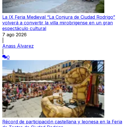
La IX Feria Medieval “La Conjura de Ciudad Rodrigo”
volverá a convertir la villa mirobrigense en un gran
espectáculo cultural
7 ago 2026
|
Anass Álvarez
|
0
Récord de participación castellana y leonesa en la Feria