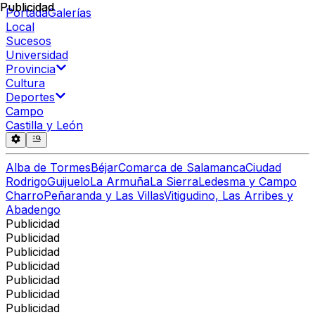
Publicidad
Publicidad
Portada
Galerías
Local
Sucesos
Universidad
Provincia
Cultura
Deportes
Campo
Castilla y León
Alba de Tormes
Béjar
Comarca de Salamanca
Ciudad
Rodrigo
Guijuelo
La Armuña
La Sierra
Ledesma y Campo
Charro
Peñaranda y Las Villas
Vitigudino, Las Arribes y
Abadengo
Publicidad
Publicidad
Publicidad
Publicidad
Publicidad
Publicidad
Publicidad