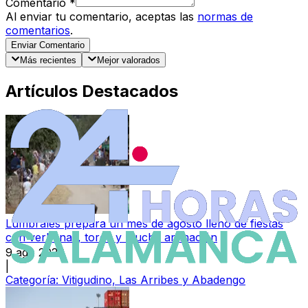
Comentario
*
Al enviar tu comentario, aceptas las
normas de
comentarios
.
Enviar Comentario
Más recientes
Mejor valorados
Artículos Destacados
Lumbrales prepara un mes de agosto lleno de fiestas
con verbenas, toros y mucha animación
9 ago 2026
|
Categoría:
Vitigudino, Las Arribes y Abadengo