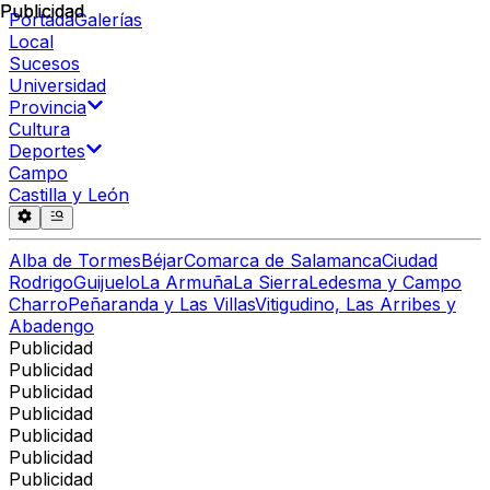
Publicidad
Publicidad
Portada
Galerías
Local
Sucesos
Universidad
Provincia
Cultura
Deportes
Campo
Castilla y León
Alba de Tormes
Béjar
Comarca de Salamanca
Ciudad
Rodrigo
Guijuelo
La Armuña
La Sierra
Ledesma y Campo
Charro
Peñaranda y Las Villas
Vitigudino, Las Arribes y
Abadengo
Publicidad
Publicidad
Publicidad
Publicidad
Publicidad
Publicidad
Publicidad