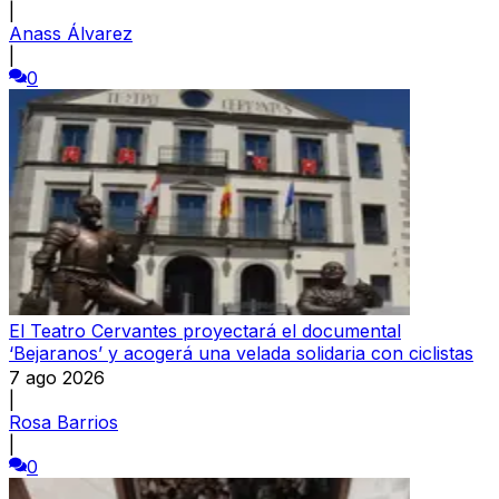
|
Anass Álvarez
|
0
El Teatro Cervantes proyectará el documental
‘Bejaranos’ y acogerá una velada solidaria con ciclistas
7 ago 2026
|
Rosa Barrios
|
0