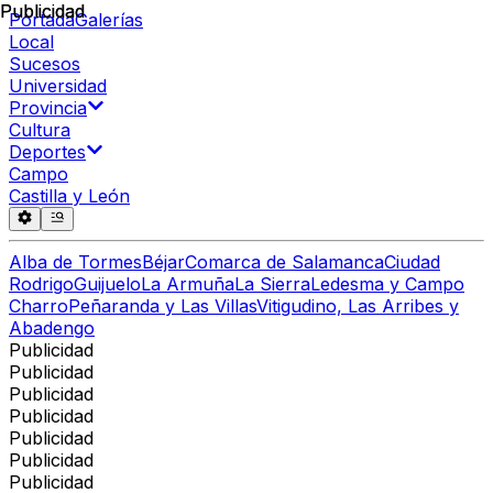
Publicidad
Publicidad
Portada
Galerías
Local
Sucesos
Universidad
Provincia
Cultura
Deportes
Campo
Castilla y León
Alba de Tormes
Béjar
Comarca de Salamanca
Ciudad
Rodrigo
Guijuelo
La Armuña
La Sierra
Ledesma y Campo
Charro
Peñaranda y Las Villas
Vitigudino, Las Arribes y
Abadengo
Publicidad
Publicidad
Publicidad
Publicidad
Publicidad
Publicidad
Publicidad