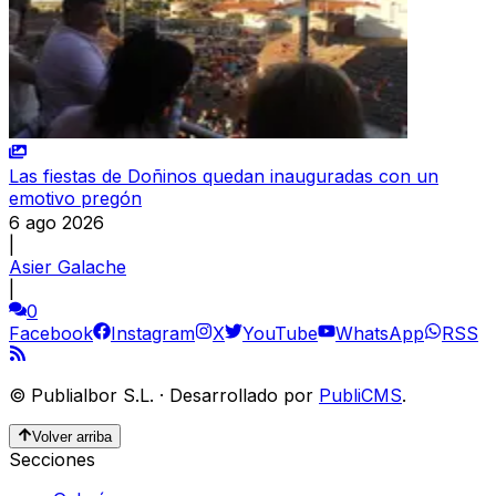
Las fiestas de Doñinos quedan inauguradas con un
emotivo pregón
6 ago 2026
|
Asier Galache
|
0
Facebook
Instagram
X
YouTube
WhatsApp
RSS
©
Publialbor S.L.
·
Desarrollado por
PubliCMS
.
Volver arriba
Secciones