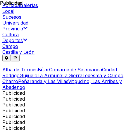
Publicidad
Publicidad
Portada
Galerías
Local
Sucesos
Universidad
Provincia
Cultura
Deportes
Campo
Castilla y León
Alba de Tormes
Béjar
Comarca de Salamanca
Ciudad
Rodrigo
Guijuelo
La Armuña
La Sierra
Ledesma y Campo
Charro
Peñaranda y Las Villas
Vitigudino, Las Arribes y
Abadengo
Publicidad
Publicidad
Publicidad
Publicidad
Publicidad
Publicidad
Publicidad