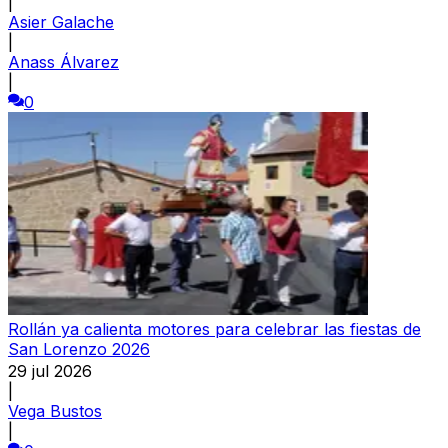
|
Asier Galache
|
Anass Álvarez
|
0
Rollán ya calienta motores para celebrar las fiestas de
San Lorenzo 2026
29 jul 2026
|
Vega Bustos
|