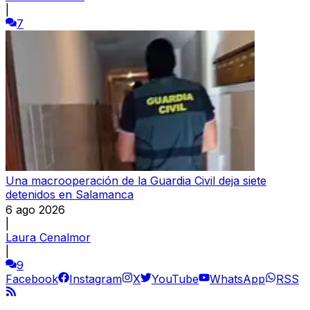
|
7
Una macrooperación de la Guardia Civil deja siete
detenidos en Salamanca
6 ago 2026
|
Laura Cenalmor
|
9
Facebook
Instagram
X
YouTube
WhatsApp
RSS