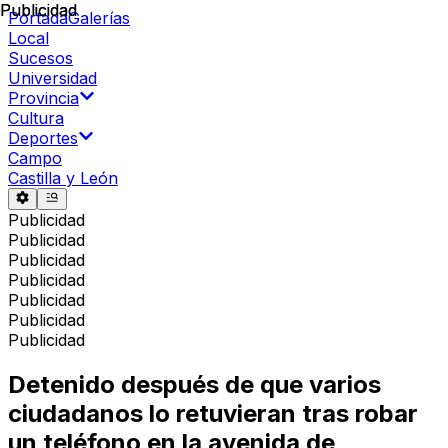
Publicidad
Publicidad
Portada
Galerías
Local
Sucesos
Universidad
Provincia
Cultura
Deportes
Campo
Castilla y León
Publicidad
Publicidad
Publicidad
Publicidad
Publicidad
Publicidad
Publicidad
Detenido después de que varios
ciudadanos lo retuvieran tras robar
un teléfono en la avenida de