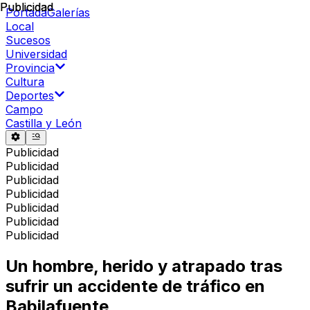
Publicidad
Publicidad
Portada
Galerías
Local
Sucesos
Universidad
Provincia
Cultura
Deportes
Campo
Castilla y León
Publicidad
Publicidad
Publicidad
Publicidad
Publicidad
Publicidad
Publicidad
Un hombre, herido y atrapado tras
sufrir un accidente de tráfico en
Babilafuente