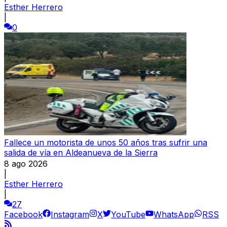
Esther Herrero
|
0
Fallece un motorista de unos 50 años tras sufrir una
salida de vía en Aldeanueva de la Sierra
8 ago 2026
|
Esther Herrero
|
27
Facebook
Instagram
X
YouTube
WhatsApp
RSS