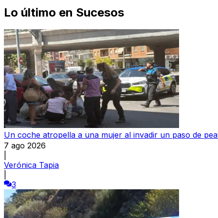
Lo último en
Sucesos
Un coche atropella a una mujer al invadir un paso de pea
7 ago 2026
|
Verónica Tapia
|
3