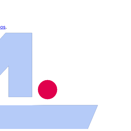
ios
.
ues de Béjar, Ciudad Rodrigo y Vitigudino