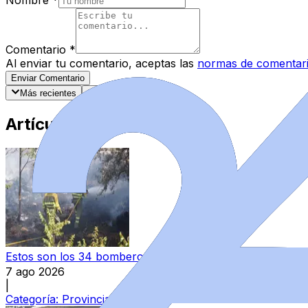
Comentario
*
Al enviar tu comentario, aceptas las
normas de comentar
Enviar Comentario
Más recientes
Mejor valorados
Artículos Destacados
Estos son los 34 bomberos que se incorporarán a los parq
7 ago 2026
|
Categoría:
Provincia