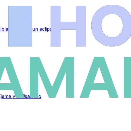
sible por mirar un eclipse
Éjeme y Galisancho